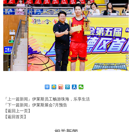
『上一篇新闻』
伊莱斯员工畅游珠海，乐享生活
『下一篇新闻』
伊莱斯展会7月预告
【返回上一页】
【返回首页】